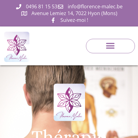
0496 81 15 53
info@florence-malec.be
Avenue Lemiez 14, 7022 Hyon (Mons)
Suivez-moi !
POUR ALLER CHEZ LE KINÉ
Thérapie