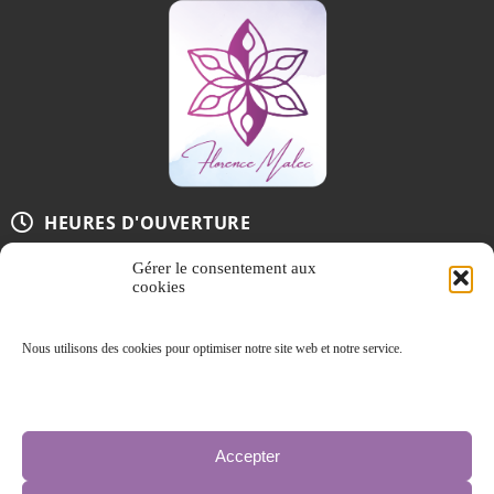
HEURES D'OUVERTURE
Gérer le consentement aux
Du lundi au vendredi de 08:30 à 18:00
sur
cookies
rendez-vous
!
Nous utilisons des cookies pour optimiser notre site web et notre service.
COORDONNÉES DE CONTACT
Accepter